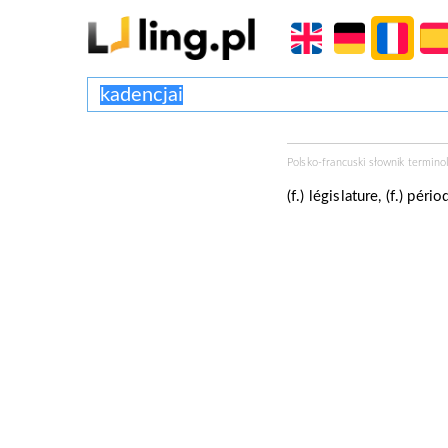
Polsko-francuski słownik terminol
(f.) législature, (f.) pé