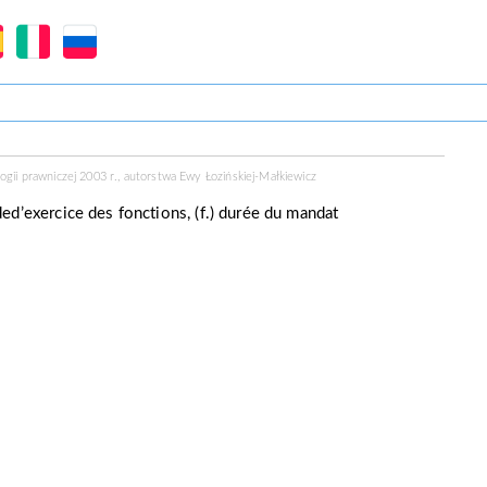
ogii prawniczej 2003 r., autorstwa Ewy Łozińskiej-Małkiewicz
rioded’exercice des fonctions, (f.) durée du mandat