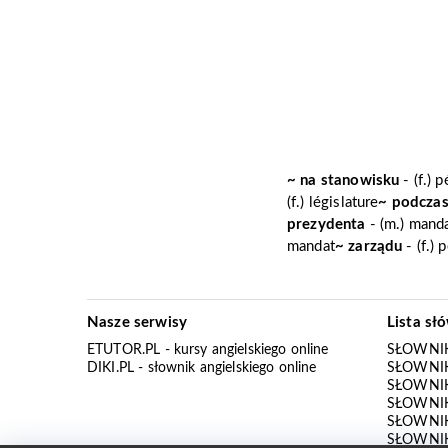
~ na stanowisku
- (f.) 
(f.) législature
~ podczas
prezydenta
- (m.) manda
mandat
~ zarządu
- (f.)
Nasze serwisy
Lista sł
ETUTOR.PL
- kursy angielskiego online
SŁOWNIK
DIKI.PL
- słownik angielskiego online
SŁOWNIK
SŁOWNI
SŁOWNIK
SŁOWNIK
SŁOWNIK