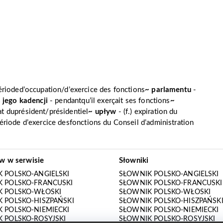
périoded’occupation/d’exercice des fonctions
~ parlamentu
-
 jego kadencji
- pendantqu’il exerçait ses fonctions
~
t duprésident/présidentiel
~ upływ
- (f.) expiration du
 période d’exercice desfonctions du Conseil d’administration
ów w serwisie
Słowniki
 POLSKO-ANGIELSKI
SŁOWNIK POLSKO-ANGIELSKI
 POLSKO-FRANCUSKI
SŁOWNIK POLSKO-FRANCUSKI
K POLSKO-WŁOSKI
SŁOWNIK POLSKO-WŁOSKI
 POLSKO-HISZPAŃSKI
SŁOWNIK POLSKO-HISZPAŃSK
 POLSKO-NIEMIECKI
SŁOWNIK POLSKO-NIEMIECKI
 POLSKO-ROSYJSKI
SŁOWNIK POLSKO-ROSYJSKI