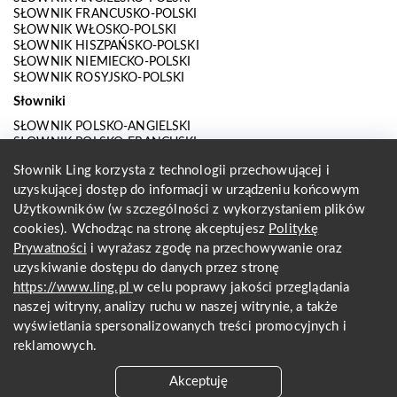
SŁOWNIK FRANCUSKO-POLSKI
SŁOWNIK WŁOSKO-POLSKI
SŁOWNIK HISZPAŃSKO-POLSKI
SŁOWNIK NIEMIECKO-POLSKI
SŁOWNIK ROSYJSKO-POLSKI
Słowniki
SŁOWNIK POLSKO-ANGIELSKI
SŁOWNIK POLSKO-FRANCUSKI
SŁOWNIK POLSKO-WŁOSKI
Słownik Ling korzysta z technologii przechowującej i
SŁOWNIK POLSKO-HISZPAŃSKI
uzyskującej dostęp do informacji w urządzeniu końcowym
SŁOWNIK POLSKO-NIEMIECKI
SŁOWNIK POLSKO-ROSYJSKI
Użytkowników (w szczególności z wykorzystaniem plików
SŁOWNIK ANGIELSKO-POLSKI
cookies). Wchodząc na stronę akceptujesz
Politykę
SŁOWNIK FRANCUSKO-POLSKI
Prywatności
i wyrażasz zgodę na przechowywanie oraz
SŁOWNIK WŁOSKO-POLSKI
uzyskiwanie dostępu do danych przez stronę
SŁOWNIK HISZPAŃSKO-POLSKI
SŁOWNIK NIEMIECKO-POLSKI
https://www.ling.pl
w celu poprawy jakości przeglądania
SŁOWNIK ROSYJSKO-POLSKI
naszej witryny, analizy ruchu w naszej witrynie, a także
O nas
wyświetlania spersonalizowanych treści promocyjnych i
reklamowych.
KONTAKT Z REDAKCJĄ
REGULAMIN
Akceptuję
PRYWATNOŚĆ I COOKIES