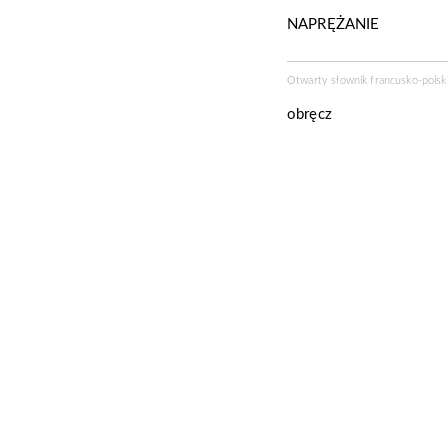
NAPRĘŻANIE
Otwarty słownik francusko-polski
obręcz