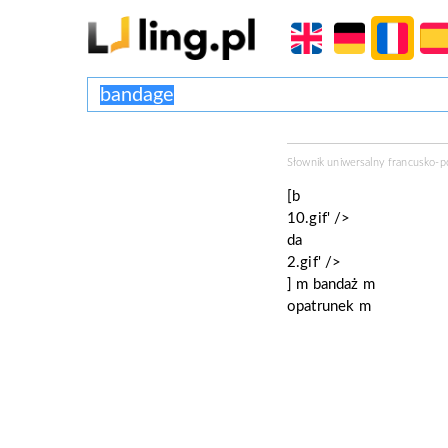
Słownik uniwersalny francusko-
[b
10.gif' />
da
2.gif' />
]
m
bandaż
m
opatrunek
m