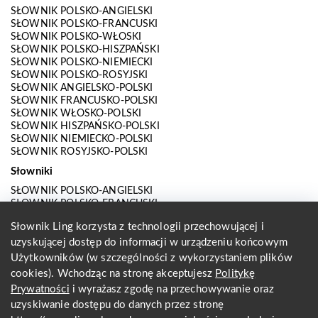
SŁOWNIK POLSKO-ANGIELSKI
SŁOWNIK POLSKO-FRANCUSKI
SŁOWNIK POLSKO-WŁOSKI
SŁOWNIK POLSKO-HISZPAŃSKI
SŁOWNIK POLSKO-NIEMIECKI
SŁOWNIK POLSKO-ROSYJSKI
SŁOWNIK ANGIELSKO-POLSKI
SŁOWNIK FRANCUSKO-POLSKI
SŁOWNIK WŁOSKO-POLSKI
SŁOWNIK HISZPAŃSKO-POLSKI
SŁOWNIK NIEMIECKO-POLSKI
SŁOWNIK ROSYJSKO-POLSKI
Słowniki
SŁOWNIK POLSKO-ANGIELSKI
SŁOWNIK POLSKO-FRANCUSKI
SŁOWNIK POLSKO-WŁOSKI
Słownik Ling korzysta z technologii przechowującej i
SŁOWNIK POLSKO-HISZPAŃSKI
uzyskującej dostęp do informacji w urządzeniu końcowym
SŁOWNIK POLSKO-NIEMIECKI
SŁOWNIK POLSKO-ROSYJSKI
Użytkowników (w szczególności z wykorzystaniem plików
SŁOWNIK ANGIELSKO-POLSKI
cookies). Wchodząc na stronę akceptujesz
Politykę
SŁOWNIK FRANCUSKO-POLSKI
Prywatności
i wyrażasz zgodę na przechowywanie oraz
SŁOWNIK WŁOSKO-POLSKI
uzyskiwanie dostępu do danych przez stronę
SŁOWNIK HISZPAŃSKO-POLSKI