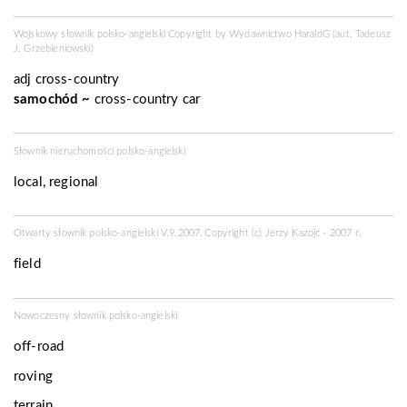
Wojskowy słownik polsko-angielski Copyright by
Wydawnictwo HaraldG
(aut. Tadeusz
J. Grzebieniowski)
adj
cross-country
samochód
~
cross-country car
Słownik nieruchomości polsko-angielski
local, regional
Otwarty słownik polsko-angielski V.9.2007, Copyright (c) Jerzy Kazojć - 2007 r.
field
Nowoczesny słownik polsko-angielski
off-road
roving
terrain