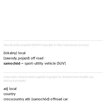
Słownik polsko-angielski EXETER Copyright ©
http://www.kastor.strefa.pl
.
(lokalny)
local
(zawody, pojazd)
off road
samochód ~
sport-utility vehicle (SUV)
Uniwersalny słownik polsko-angielski Copyright by
Wydawnictwo HaraldG
(aut.
Andrzej Kaznowski)
adj
local
country
crosscountry
attr
(
samochód
) offroad car