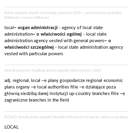
Polsko-angielski słownik terminologii prawniczej 2005 r., autorstwa Ewy Łozińskiej-
Małkiewicz i Joanny Małkiewicz
local
~ organ administracji
- agency of local state
administration
~ o właściwości ogólnej
- local state
administration agency vested with general powers
~ o
właściwości szczególnej
- local state administration agency
vested with particular powers
Słownik prawniczo-handlowy polsko-angielski Iwona Kienzler, 2010r
adj. regional, local ~e plany gospodarcze regional economic
plans organy ~e local authorities filie ~e działające poza
główną siedzibą danej instytucji up-country branches filie ~e
zagraniczne branches in the field
ECTACO słownik polsko-angielski Słowniki elektroniczne Ectaco do nabycia u
wydawcy
LOCAL