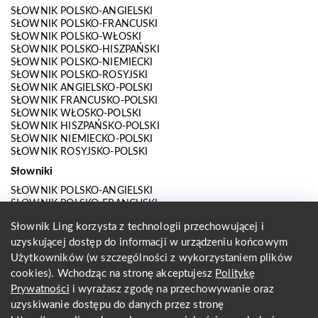
SŁOWNIK POLSKO-ANGIELSKI
SŁOWNIK POLSKO-FRANCUSKI
SŁOWNIK POLSKO-WŁOSKI
SŁOWNIK POLSKO-HISZPAŃSKI
SŁOWNIK POLSKO-NIEMIECKI
SŁOWNIK POLSKO-ROSYJSKI
SŁOWNIK ANGIELSKO-POLSKI
SŁOWNIK FRANCUSKO-POLSKI
SŁOWNIK WŁOSKO-POLSKI
SŁOWNIK HISZPAŃSKO-POLSKI
SŁOWNIK NIEMIECKO-POLSKI
SŁOWNIK ROSYJSKO-POLSKI
Słowniki
SŁOWNIK POLSKO-ANGIELSKI
SŁOWNIK POLSKO-FRANCUSKI
SŁOWNIK POLSKO-WŁOSKI
Słownik Ling korzysta z technologii przechowującej i
SŁOWNIK POLSKO-HISZPAŃSKI
uzyskującej dostęp do informacji w urządzeniu końcowym
SŁOWNIK POLSKO-NIEMIECKI
SŁOWNIK POLSKO-ROSYJSKI
Użytkowników (w szczególności z wykorzystaniem plików
SŁOWNIK ANGIELSKO-POLSKI
cookies). Wchodząc na stronę akceptujesz
Politykę
SŁOWNIK FRANCUSKO-POLSKI
Prywatności
i wyrażasz zgodę na przechowywanie oraz
SŁOWNIK WŁOSKO-POLSKI
uzyskiwanie dostępu do danych przez stronę
SŁOWNIK HISZPAŃSKO-POLSKI