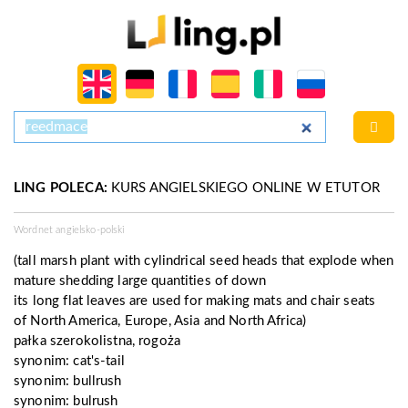
LING POLECA:
KURS ANGIELSKIEGO ONLINE W ETUTOR
Wordnet angielsko-polski
(tall marsh plant with cylindrical seed heads that explode when
mature shedding large quantities of down
its long flat leaves are used for making mats and chair seats
of North America, Europe, Asia and North Africa)
pałka szerokolistna, rogoża
synonim:
cat's-tail
synonim:
bullrush
synonim:
bulrush