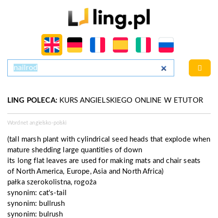
LING POLECA:
KURS ANGIELSKIEGO ONLINE W ETUTOR
Wordnet angielsko-polski
(tall marsh plant with cylindrical seed heads that explode when
mature shedding large quantities of down
its long flat leaves are used for making mats and chair seats
of North America, Europe, Asia and North Africa)
pałka szerokolistna, rogoża
synonim:
cat's-tail
synonim:
bullrush
synonim:
bulrush