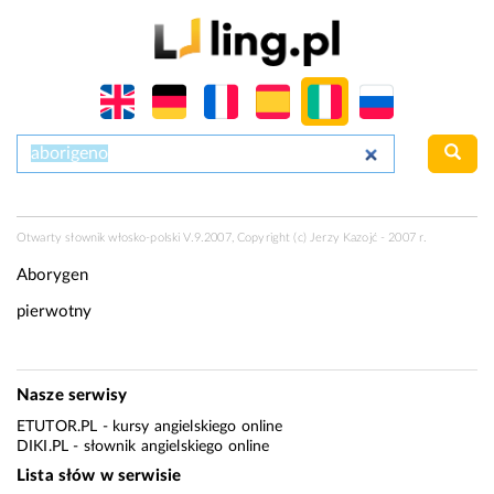
Otwarty słownik włosko-polski V.9.2007, Copyright (c) Jerzy Kazojć - 2007 r.
Aborygen
pierwotny
Nasze serwisy
ETUTOR.PL
- kursy angielskiego online
DIKI.PL
- słownik angielskiego online
Lista słów w serwisie