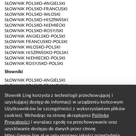
SŁOWNIK POLSKO-ANGIELSKI
SŁOWNIK POLSKO-FRANCUSKI
SŁOWNIK POLSKO-WŁOSKI
SŁOWNIK POLSKO-HISZPAŃSKI
SŁOWNIK POLSKO-NIEMIECKI
SŁOWNIK POLSKO-ROSYJSKI
SŁOWNIK ANGIELSKO-POLSKI
SŁOWNIK FRANCUSKO-POLSKI
SŁOWNIK WŁOSKO-POLSKI
SŁOWNIK HISZPAŃSKO-POLSKI
SŁOWNIK NIEMIECKO-POLSKI
SŁOWNIK ROSYJSKO-POLSKI
Słowniki
SŁOWNIK POLSKO-ANGIELSKI
SŁOWNIK POLSKO-FRANCUSKI
SŁOWNIK POLSKO-WŁOSKI
Słownik Ling korzysta z technologii przechowującej i
SŁOWNIK POLSKO-HISZPAŃSKI
uzyskującej dostęp do informacji w urządzeniu końcowym
SŁOWNIK POLSKO-NIEMIECKI
SŁOWNIK POLSKO-ROSYJSKI
Użytkowników (w szczególności z wykorzystaniem plików
SŁOWNIK ANGIELSKO-POLSKI
cookies). Wchodząc na stronę akceptujesz
Politykę
SŁOWNIK FRANCUSKO-POLSKI
Prywatności
i wyrażasz zgodę na przechowywanie oraz
SŁOWNIK WŁOSKO-POLSKI
uzyskiwanie dostępu do danych przez stronę
SŁOWNIK HISZPAŃSKO-POLSKI
SŁOWNIK NIEMIECKO-POLSKI
https://www.ling.pl
w celu poprawy jakości przeglądania