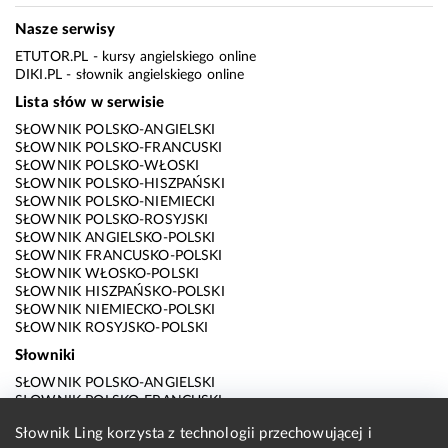
Nasze serwisy
ETUTOR.PL
- kursy angielskiego online
DIKI.PL
- słownik angielskiego online
Lista słów w serwisie
SŁOWNIK POLSKO-ANGIELSKI
SŁOWNIK POLSKO-FRANCUSKI
SŁOWNIK POLSKO-WŁOSKI
SŁOWNIK POLSKO-HISZPAŃSKI
SŁOWNIK POLSKO-NIEMIECKI
SŁOWNIK POLSKO-ROSYJSKI
SŁOWNIK ANGIELSKO-POLSKI
SŁOWNIK FRANCUSKO-POLSKI
SŁOWNIK WŁOSKO-POLSKI
SŁOWNIK HISZPAŃSKO-POLSKI
SŁOWNIK NIEMIECKO-POLSKI
SŁOWNIK ROSYJSKO-POLSKI
Słowniki
SŁOWNIK POLSKO-ANGIELSKI
SŁOWNIK POLSKO-FRANCUSKI
SŁOWNIK POLSKO-WŁOSKI
Słownik Ling korzysta z technologii przechowującej i
SŁOWNIK POLSKO-HISZPAŃSKI