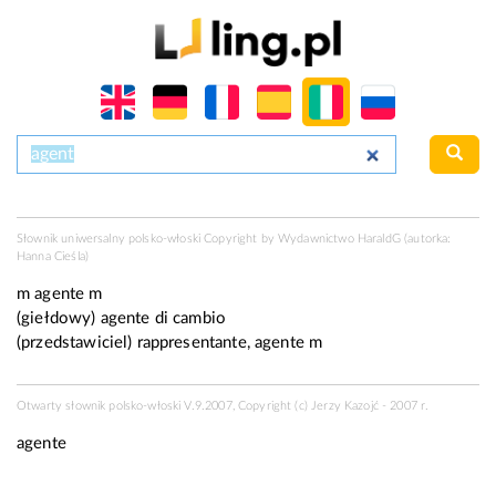
Słownik uniwersalny polsko-włoski Copyright by Wydawnictwo
HaraldG
(autorka:
Hanna Cieśla)
m
agente
m
(
giełdowy
) agente di cambio
(
przedstawiciel
) rappresentante, agente
m
Otwarty słownik polsko-włoski V.9.2007, Copyright (c) Jerzy Kazojć - 2007 r.
agente