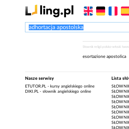
Słownik religii polsko-włoski Iwon
esortazione apostolica
Nasze serwisy
Lista sł
ETUTOR.PL
- kursy angielskiego online
SŁOWNIK
DIKI.PL
- słownik angielskiego online
SŁOWNIK
SŁOWNI
SŁOWNIK
SŁOWNIK
SŁOWNIK
SŁOWNIK
SŁOWNIK
SŁOWNI