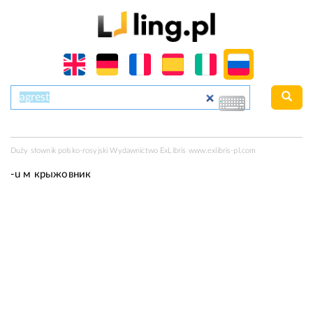
Duży słownik polsko-rosyjski Wydawnictwo ExLibris
www.exlibris-pl.com
-u
м
крыжовник