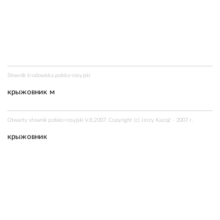
Słownik środowiska polsko-rosyjski
крыжовник м
Otwarty słownik polsko-rosyjski V.8.2007, Copyright (c) Jerzy Kazojć - 2007 r.
крыжовник