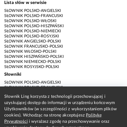
Lista słów w serwisie
SŁOWNIK POLSKO-ANGIELSKI
SŁOWNIK POLSKO-FRANCUSKI
SŁOWNIK POLSKO-WŁOSKI
SŁOWNIK POLSKO-HISZPAŃSKI
SŁOWNIK POLSKO-NIEMIECKI
SŁOWNIK POLSKO-ROSYJSKI
SŁOWNIK ANGIELSKO-POLSKI
SŁOWNIK FRANCUSKO-POLSKI
SŁOWNIK WŁOSKO-POLSKI
SŁOWNIK HISZPAŃSKO-POLSKI
SŁOWNIK NIEMIECKO-POLSKI
SŁOWNIK ROSYJSKO-POLSKI
Słowniki
SŁOWNIK POLSKO-ANGIELSKI
SŁOWNIK POLSKO-FRANCUSKI
SŁOWNIK POLSKO-WŁOSKI
Słownik Ling korzysta z technologii przechowującej i
SŁOWNIK POLSKO-HISZPAŃSKI
uzyskującej dostęp do informacji w urządzeniu końcowym
SŁOWNIK POLSKO-NIEMIECKI
SŁOWNIK POLSKO-ROSYJSKI
Użytkowników (w szczególności z wykorzystaniem plików
SŁOWNIK ANGIELSKO-POLSKI
cookies). Wchodząc na stronę akceptujesz
Politykę
SŁOWNIK FRANCUSKO-POLSKI
Prywatności
i wyrażasz zgodę na przechowywanie oraz
SŁOWNIK WŁOSKO-POLSKI