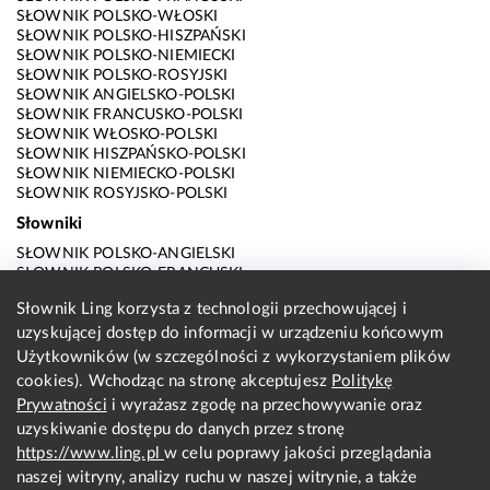
SŁOWNIK POLSKO-WŁOSKI
SŁOWNIK POLSKO-HISZPAŃSKI
SŁOWNIK POLSKO-NIEMIECKI
SŁOWNIK POLSKO-ROSYJSKI
SŁOWNIK ANGIELSKO-POLSKI
SŁOWNIK FRANCUSKO-POLSKI
SŁOWNIK WŁOSKO-POLSKI
SŁOWNIK HISZPAŃSKO-POLSKI
SŁOWNIK NIEMIECKO-POLSKI
SŁOWNIK ROSYJSKO-POLSKI
Słowniki
SŁOWNIK POLSKO-ANGIELSKI
SŁOWNIK POLSKO-FRANCUSKI
SŁOWNIK POLSKO-WŁOSKI
Słownik Ling korzysta z technologii przechowującej i
SŁOWNIK POLSKO-HISZPAŃSKI
uzyskującej dostęp do informacji w urządzeniu końcowym
SŁOWNIK POLSKO-NIEMIECKI
SŁOWNIK POLSKO-ROSYJSKI
Użytkowników (w szczególności z wykorzystaniem plików
SŁOWNIK ANGIELSKO-POLSKI
cookies). Wchodząc na stronę akceptujesz
Politykę
SŁOWNIK FRANCUSKO-POLSKI
Prywatności
i wyrażasz zgodę na przechowywanie oraz
SŁOWNIK WŁOSKO-POLSKI
uzyskiwanie dostępu do danych przez stronę
SŁOWNIK HISZPAŃSKO-POLSKI
SŁOWNIK NIEMIECKO-POLSKI
https://www.ling.pl
w celu poprawy jakości przeglądania
SŁOWNIK ROSYJSKO-POLSKI
naszej witryny, analizy ruchu w naszej witrynie, a także