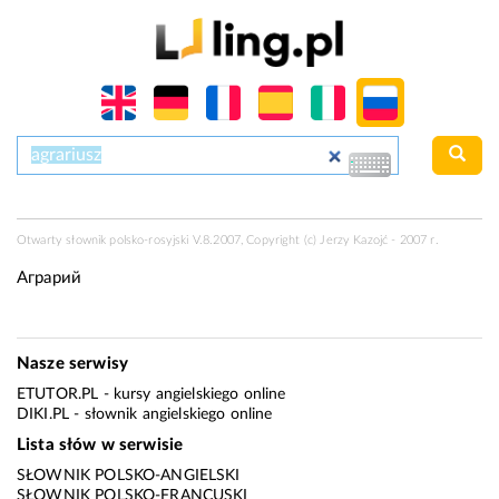
Otwarty słownik polsko-rosyjski V.8.2007, Copyright (c) Jerzy Kazojć - 2007 r.
Аграрий
Nasze serwisy
ETUTOR.PL
- kursy angielskiego online
DIKI.PL
- słownik angielskiego online
Lista słów w serwisie
SŁOWNIK POLSKO-ANGIELSKI
SŁOWNIK POLSKO-FRANCUSKI