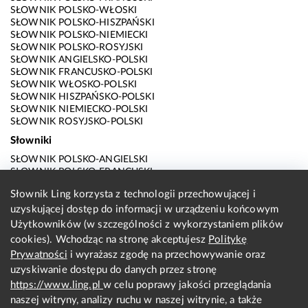
SŁOWNIK POLSKO-WŁOSKI
SŁOWNIK POLSKO-HISZPAŃSKI
SŁOWNIK POLSKO-NIEMIECKI
SŁOWNIK POLSKO-ROSYJSKI
SŁOWNIK ANGIELSKO-POLSKI
SŁOWNIK FRANCUSKO-POLSKI
SŁOWNIK WŁOSKO-POLSKI
SŁOWNIK HISZPAŃSKO-POLSKI
SŁOWNIK NIEMIECKO-POLSKI
SŁOWNIK ROSYJSKO-POLSKI
Słowniki
SŁOWNIK POLSKO-ANGIELSKI
SŁOWNIK POLSKO-FRANCUSKI
SŁOWNIK POLSKO-WŁOSKI
Słownik Ling korzysta z technologii przechowującej i
SŁOWNIK POLSKO-HISZPAŃSKI
uzyskującej dostęp do informacji w urządzeniu końcowym
SŁOWNIK POLSKO-NIEMIECKI
SŁOWNIK POLSKO-ROSYJSKI
Użytkowników (w szczególności z wykorzystaniem plików
SŁOWNIK ANGIELSKO-POLSKI
cookies). Wchodząc na stronę akceptujesz
Politykę
SŁOWNIK FRANCUSKO-POLSKI
Prywatności
i wyrażasz zgodę na przechowywanie oraz
SŁOWNIK WŁOSKO-POLSKI
uzyskiwanie dostępu do danych przez stronę
SŁOWNIK HISZPAŃSKO-POLSKI
SŁOWNIK NIEMIECKO-POLSKI
https://www.ling.pl
w celu poprawy jakości przeglądania
SŁOWNIK ROSYJSKO-POLSKI
naszej witryny, analizy ruchu w naszej witrynie, a także