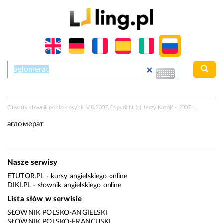
Otwarty słownik polsko-rosyjski V.8.2007, Copyright (c) Jerzy Kazojć - 2007 r.
агломерат
Nasze serwisy
ETUTOR.PL
- kursy angielskiego online
DIKI.PL
- słownik angielskiego online
Lista słów w serwisie
SŁOWNIK POLSKO-ANGIELSKI
SŁOWNIK POLSKO-FRANCUSKI