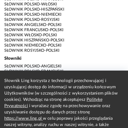
SŁOWNIK POLSKO-WŁOSKI
SŁOWNIK POLSKO-HISZPAŃSKI
SŁOWNIK POLSKO-NIEMIECKI
SŁOWNIK POLSKO-ROSYJSKI
SŁOWNIK ANGIELSKO-POLSKI
SŁOWNIK FRANCUSKO-POLSKI
SŁOWNIK WŁOSKO-POLSKI
SŁOWNIK HISZPAŃSKO-POLSKI
SŁOWNIK NIEMIECKO-POLSKI
SŁOWNIK ROSYJSKO-POLSKI
Słowniki
SŁOWNIK POLSKO-ANGIELSKI
SŁOWNIK POLSKO-FRANCUSKI
SŁOWNIK POLSKO-WŁOSKI
Słownik Ling korzysta z technologii przechowującej i
SŁOWNIK POLSKO-HISZPAŃSKI
uzyskującej dostęp do informacji w urządzeniu końcowym
SŁOWNIK POLSKO-NIEMIECKI
SŁOWNIK POLSKO-ROSYJSKI
Użytkowników (w szczególności z wykorzystaniem plików
SŁOWNIK ANGIELSKO-POLSKI
cookies). Wchodząc na stronę akceptujesz
Politykę
SŁOWNIK FRANCUSKO-POLSKI
Prywatności
i wyrażasz zgodę na przechowywanie oraz
SŁOWNIK WŁOSKO-POLSKI
uzyskiwanie dostępu do danych przez stronę
SŁOWNIK HISZPAŃSKO-POLSKI
SŁOWNIK NIEMIECKO-POLSKI
https://www.ling.pl
w celu poprawy jakości przeglądania
SŁOWNIK ROSYJSKO-POLSKI
naszej witryny, analizy ruchu w naszej witrynie, a także