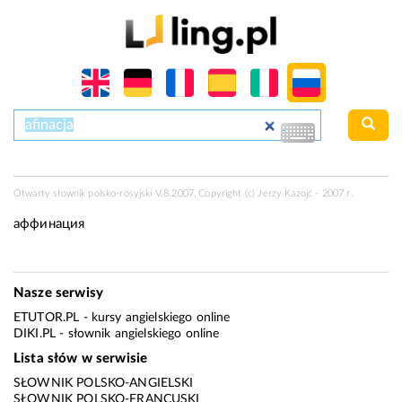
Otwarty słownik polsko-rosyjski V.8.2007, Copyright (c) Jerzy Kazojć - 2007 r.
аффинация
Nasze serwisy
ETUTOR.PL
- kursy angielskiego online
DIKI.PL
- słownik angielskiego online
Lista słów w serwisie
SŁOWNIK POLSKO-ANGIELSKI
SŁOWNIK POLSKO-FRANCUSKI