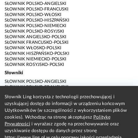
SŁOWNIK POLSKO-ANGIELSKI
SŁOWNIK POLSKO-FRANCUSKI
SŁOWNIK POLSKO-WŁOSKI
SŁOWNIK POLSKO-HISZPAŃSKI
SŁOWNIK POLSKO-NIEMIECKI
SŁOWNIK POLSKO-ROSYJSKI
SŁOWNIK ANGIELSKO-POLSKI
SŁOWNIK FRANCUSKO-POLSKI
SŁOWNIK WŁOSKO-POLSKI
SŁOWNIK HISZPAŃSKO-POLSKI
SŁOWNIK NIEMIECKO-POLSKI
SŁOWNIK ROSYJSKO-POLSKI
Słowniki
SŁOWNIK POLSKO-ANGIELSKI
SŁOWNIK POLSKO-FRANCUSKI
SŁOWNIK POLSKO-WŁOSKI
Słownik Ling korzysta z technologii przechowującej i
SŁOWNIK POLSKO-HISZPAŃSKI
uzyskującej dostęp do informacji w urządzeniu końcowym
SŁOWNIK POLSKO-NIEMIECKI
SŁOWNIK POLSKO-ROSYJSKI
Użytkowników (w szczególności z wykorzystaniem plików
SŁOWNIK ANGIELSKO-POLSKI
cookies). Wchodząc na stronę akceptujesz
Politykę
SŁOWNIK FRANCUSKO-POLSKI
Prywatności
i wyrażasz zgodę na przechowywanie oraz
SŁOWNIK WŁOSKO-POLSKI
uzyskiwanie dostępu do danych przez stronę
SŁOWNIK HISZPAŃSKO-POLSKI
SŁOWNIK NIEMIECKO-POLSKI
https://www.ling.pl
w celu poprawy jakości przeglądania