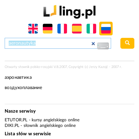
Otwarty słownik polsko-rosyjski V.8.2007, Copyright (c) Jerzy Kazojć - 2007 r.
аэронавтика
воздухоплавание
Nasze serwisy
ETUTOR.PL
- kursy angielskiego online
DIKI.PL
- słownik angielskiego online
Lista słów w serwisie