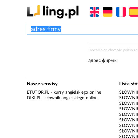
Słownik nieruchomości polsko-ros
адрес фирмы
Nasze serwisy
Lista sł
ETUTOR.PL
- kursy angielskiego online
SŁOWNIK
DIKI.PL
- słownik angielskiego online
SŁOWNIK
SŁOWNI
SŁOWNIK
SŁOWNIK
SŁOWNIK
SŁOWNIK
SŁOWNIK
SŁOWNI