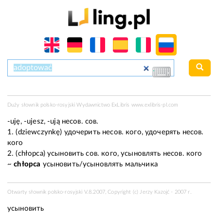
Duży słownik polsko-rosyjski Wydawnictwo ExLibris
www.exlibris-pl.com
-uję, -ujеsz, -ują
несов. сов.
1.
(dziеwсzуnkę)
удочерить
несов. кого
, удочерять
несов.
кого
2.
(сhłоpса)
усыновить
сов. кого
, усыновлять
несов. кого
~
сhłоpса
усыновить/усыновлять мальчика
Otwarty słownik polsko-rosyjski V.8.2007, Copyright (c) Jerzy Kazojć - 2007 r.
усыновить