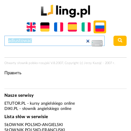
Otwarty słownik polsko-rosyjski V.8.2007, Copyright (c) Jerzy Kazojć - 2007 r.
Править
Nasze serwisy
ETUTOR.PL
- kursy angielskiego online
DIKI.PL
- słownik angielskiego online
Lista słów w serwisie
SŁOWNIK POLSKO-ANGIELSKI
SŁOWNIK POLSKO-FRANCUSKI