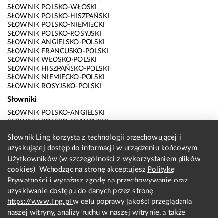
SŁOWNIK POLSKO-WŁOSKI
SŁOWNIK POLSKO-HISZPAŃSKI
SŁOWNIK POLSKO-NIEMIECKI
SŁOWNIK POLSKO-ROSYJSKI
SŁOWNIK ANGIELSKO-POLSKI
SŁOWNIK FRANCUSKO-POLSKI
SŁOWNIK WŁOSKO-POLSKI
SŁOWNIK HISZPAŃSKO-POLSKI
SŁOWNIK NIEMIECKO-POLSKI
SŁOWNIK ROSYJSKO-POLSKI
Słowniki
SŁOWNIK POLSKO-ANGIELSKI
SŁOWNIK POLSKO-FRANCUSKI
SŁOWNIK POLSKO-WŁOSKI
Słownik Ling korzysta z technologii przechowującej i
SŁOWNIK POLSKO-HISZPAŃSKI
uzyskującej dostęp do informacji w urządzeniu końcowym
SŁOWNIK POLSKO-NIEMIECKI
SŁOWNIK POLSKO-ROSYJSKI
Użytkowników (w szczególności z wykorzystaniem plików
SŁOWNIK ANGIELSKO-POLSKI
cookies). Wchodząc na stronę akceptujesz
Politykę
SŁOWNIK FRANCUSKO-POLSKI
Prywatności
i wyrażasz zgodę na przechowywanie oraz
SŁOWNIK WŁOSKO-POLSKI
uzyskiwanie dostępu do danych przez stronę
SŁOWNIK HISZPAŃSKO-POLSKI
SŁOWNIK NIEMIECKO-POLSKI
https://www.ling.pl
w celu poprawy jakości przeglądania
SŁOWNIK ROSYJSKO-POLSKI
naszej witryny, analizy ruchu w naszej witrynie, a także