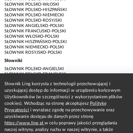
SŁOWNIK POLSKO-WŁOSKI
SŁOWNIK POLSKO-HISZPAŃSKI
SŁOWNIK POLSKO-NIEMIECKI
SŁOWNIK POLSKO-ROSYJSKI
SŁOWNIK ANGIELSKO-POLSKI
SŁOWNIK FRANCUSKO-POLSKI
SŁOWNIK WŁOSKO-POLSKI
SŁOWNIK HISZPAŃSKO-POLSKI
SŁOWNIK NIEMIECKO-POLSKI
SŁOWNIK ROSYJSKO-POLSKI
Słowniki
SŁOWNIK POLSKO-ANGIELSKI
SŁOWNIK POLSKO-FRANCUSKI
SŁOWNIK POLSKO-WŁOSKI
Słownik Ling korzysta z technologii przechowującej i
SŁOWNIK POLSKO-HISZPAŃSKI
uzyskującej dostęp do informacji w urządzeniu końcowym
SŁOWNIK POLSKO-NIEMIECKI
SŁOWNIK POLSKO-ROSYJSKI
Użytkowników (w szczególności z wykorzystaniem plików
SŁOWNIK ANGIELSKO-POLSKI
cookies). Wchodząc na stronę akceptujesz
Politykę
SŁOWNIK FRANCUSKO-POLSKI
Prywatności
i wyrażasz zgodę na przechowywanie oraz
SŁOWNIK WŁOSKO-POLSKI
uzyskiwanie dostępu do danych przez stronę
SŁOWNIK HISZPAŃSKO-POLSKI
SŁOWNIK NIEMIECKO-POLSKI
https://www.ling.pl
w celu poprawy jakości przeglądania
SŁOWNIK ROSYJSKO-POLSKI
naszej witryny, analizy ruchu w naszej witrynie, a także