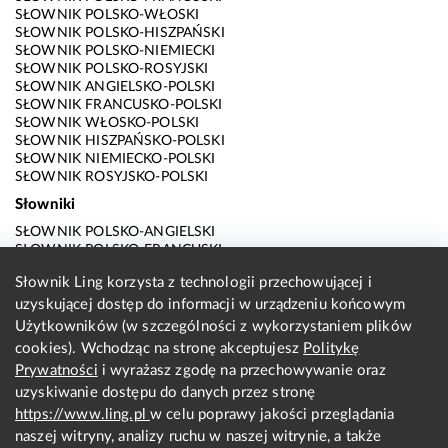
SŁOWNIK POLSKO-WŁOSKI
SŁOWNIK POLSKO-HISZPAŃSKI
SŁOWNIK POLSKO-NIEMIECKI
SŁOWNIK POLSKO-ROSYJSKI
SŁOWNIK ANGIELSKO-POLSKI
SŁOWNIK FRANCUSKO-POLSKI
SŁOWNIK WŁOSKO-POLSKI
SŁOWNIK HISZPAŃSKO-POLSKI
SŁOWNIK NIEMIECKO-POLSKI
SŁOWNIK ROSYJSKO-POLSKI
Słowniki
SŁOWNIK POLSKO-ANGIELSKI
SŁOWNIK POLSKO-FRANCUSKI
SŁOWNIK POLSKO-WŁOSKI
Słownik Ling korzysta z technologii przechowującej i
SŁOWNIK POLSKO-HISZPAŃSKI
uzyskującej dostęp do informacji w urządzeniu końcowym
SŁOWNIK POLSKO-NIEMIECKI
SŁOWNIK POLSKO-ROSYJSKI
Użytkowników (w szczególności z wykorzystaniem plików
SŁOWNIK ANGIELSKO-POLSKI
cookies). Wchodząc na stronę akceptujesz
Politykę
SŁOWNIK FRANCUSKO-POLSKI
Prywatności
i wyrażasz zgodę na przechowywanie oraz
SŁOWNIK WŁOSKO-POLSKI
uzyskiwanie dostępu do danych przez stronę
SŁOWNIK HISZPAŃSKO-POLSKI
SŁOWNIK NIEMIECKO-POLSKI
https://www.ling.pl
w celu poprawy jakości przeglądania
SŁOWNIK ROSYJSKO-POLSKI
naszej witryny, analizy ruchu w naszej witrynie, a także