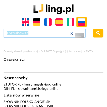
Otwarty słownik polsko-rosyjski V.8.2007, Copyright (c) Jerzy Kazojć - 2007 r.
Отвлекаться
Nasze serwisy
ETUTOR.PL
- kursy angielskiego online
DIKI.PL
- słownik angielskiego online
Lista słów w serwisie
SŁOWNIK POLSKO-ANGIELSKI
SŁOWNIK POLSKO-FRANCUSKI