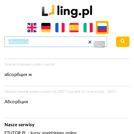
Słownik środowiska polsko-rosyjski
абсорбция ж
Otwarty słownik polsko-rosyjski V.8.2007, Copyright (c) Jerzy Kazojć - 2007 r.
Абсорбция
Nasze serwisy
ETUTOR.PL
- kursy angielskiego online