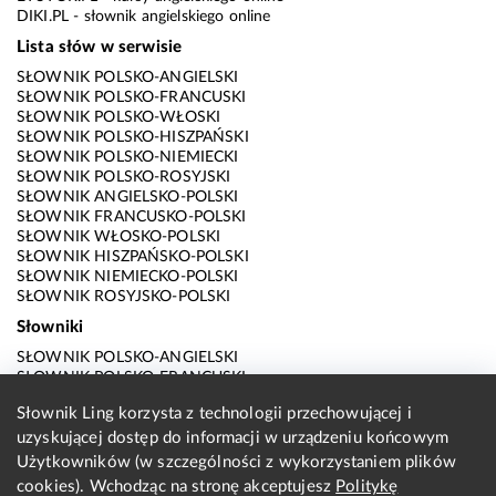
DIKI.PL
- słownik angielskiego online
Lista słów w serwisie
SŁOWNIK POLSKO-ANGIELSKI
SŁOWNIK POLSKO-FRANCUSKI
SŁOWNIK POLSKO-WŁOSKI
SŁOWNIK POLSKO-HISZPAŃSKI
SŁOWNIK POLSKO-NIEMIECKI
SŁOWNIK POLSKO-ROSYJSKI
SŁOWNIK ANGIELSKO-POLSKI
SŁOWNIK FRANCUSKO-POLSKI
SŁOWNIK WŁOSKO-POLSKI
SŁOWNIK HISZPAŃSKO-POLSKI
SŁOWNIK NIEMIECKO-POLSKI
SŁOWNIK ROSYJSKO-POLSKI
Słowniki
SŁOWNIK POLSKO-ANGIELSKI
SŁOWNIK POLSKO-FRANCUSKI
SŁOWNIK POLSKO-WŁOSKI
Słownik Ling korzysta z technologii przechowującej i
SŁOWNIK POLSKO-HISZPAŃSKI
SŁOWNIK POLSKO-NIEMIECKI
uzyskującej dostęp do informacji w urządzeniu końcowym
SŁOWNIK POLSKO-ROSYJSKI
Użytkowników (w szczególności z wykorzystaniem plików
SŁOWNIK ANGIELSKO-POLSKI
cookies). Wchodząc na stronę akceptujesz
Politykę