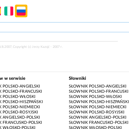
.8.2007, Copyright (c) Jerzy Kazojć - 2007 r.
ów w serwisie
Słowniki
 POLSKO-ANGIELSKI
SŁOWNIK POLSKO-ANGIELSKI
 POLSKO-FRANCUSKI
SŁOWNIK POLSKO-FRANCUSKI
K POLSKO-WŁOSKI
SŁOWNIK POLSKO-WŁOSKI
 POLSKO-HISZPAŃSKI
SŁOWNIK POLSKO-HISZPAŃSK
 POLSKO-NIEMIECKI
SŁOWNIK POLSKO-NIEMIECKI
 POLSKO-ROSYJSKI
SŁOWNIK POLSKO-ROSYJSKI
 ANGIELSKO-POLSKI
SŁOWNIK ANGIELSKO-POLSKI
 FRANCUSKO-POLSKI
SŁOWNIK FRANCUSKO-POLSKI
K WŁOSKO-POLSKI
SŁOWNIK WŁOSKO-POLSKI