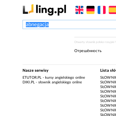
Otwarty słownik polsko-rosyjski V
Отрешённость
Nasze serwisy
Lista sł
ETUTOR.PL
- kursy angielskiego online
SŁOWNIK
DIKI.PL
- słownik angielskiego online
SŁOWNIK
SŁOWNI
SŁOWNIK
SŁOWNIK
SŁOWNIK
SŁOWNIK
SŁOWNIK
SŁOWNI