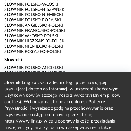
SŁOWNIK POLSKO-WŁOSKI
SŁOWNIK POLSKO-HISZPAŃSKI
SŁOWNIK POLSKO-NIEMIECKI
SŁOWNIK POLSKO-ROSYJSKI
SŁOWNIK ANGIELSKO-POLSKI
SŁOWNIK FRANCUSKO-POLSKI
SŁOWNIK WŁOSKO-POLSKI
SŁOWNIK HISZPAŃSKO-POLSKI
SŁOWNIK NIEMIECKO-POLSKI
SŁOWNIK ROSYJSKO-POLSKI
Słowniki
SŁOWNIK POLSKO-ANGIELSKI
SŁOWNIK POLSKO-FRANCUSKI
SŁOWNIK POLSKO-WŁOSKI
Słownik Ling korzysta z technologii przechowującej i
SŁOWNIK POLSKO-HISZPAŃSKI
uzyskującej dostęp do informacji w urządzeniu końcowym
SŁOWNIK POLSKO-NIEMIECKI
SŁOWNIK POLSKO-ROSYJSKI
Użytkowników (w szczególności z wykorzystaniem plików
SŁOWNIK ANGIELSKO-POLSKI
cookies). Wchodząc na stronę akceptujesz
Politykę
SŁOWNIK FRANCUSKO-POLSKI
Prywatności
i wyrażasz zgodę na przechowywanie oraz
SŁOWNIK WŁOSKO-POLSKI
uzyskiwanie dostępu do danych przez stronę
SŁOWNIK HISZPAŃSKO-POLSKI
SŁOWNIK NIEMIECKO-POLSKI
https://www.ling.pl
w celu poprawy jakości przeglądania
SŁOWNIK ROSYJSKO-POLSKI
naszej witryny, analizy ruchu w naszej witrynie, a także