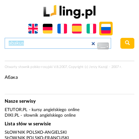
Otwarty słownik polsko-rosyjski V.8.2007, Copyright (c) Jerzy Kazojć - 2007 r.
Абака
Nasze serwisy
ETUTOR.PL
- kursy angielskiego online
DIKI.PL
- słownik angielskiego online
Lista słów w serwisie
SŁOWNIK POLSKO-ANGIELSKI
SŁOWNIK POLSKO-FRANCUSKI