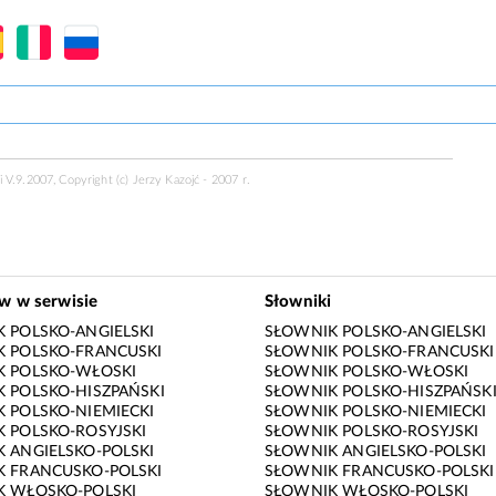
 V.9.2007, Copyright (c) Jerzy Kazojć - 2007 r.
ów w serwisie
Słowniki
 POLSKO-ANGIELSKI
SŁOWNIK POLSKO-ANGIELSKI
 POLSKO-FRANCUSKI
SŁOWNIK POLSKO-FRANCUSKI
K POLSKO-WŁOSKI
SŁOWNIK POLSKO-WŁOSKI
 POLSKO-HISZPAŃSKI
SŁOWNIK POLSKO-HISZPAŃSK
 POLSKO-NIEMIECKI
SŁOWNIK POLSKO-NIEMIECKI
 POLSKO-ROSYJSKI
SŁOWNIK POLSKO-ROSYJSKI
 ANGIELSKO-POLSKI
SŁOWNIK ANGIELSKO-POLSKI
 FRANCUSKO-POLSKI
SŁOWNIK FRANCUSKO-POLSKI
K WŁOSKO-POLSKI
SŁOWNIK WŁOSKO-POLSKI