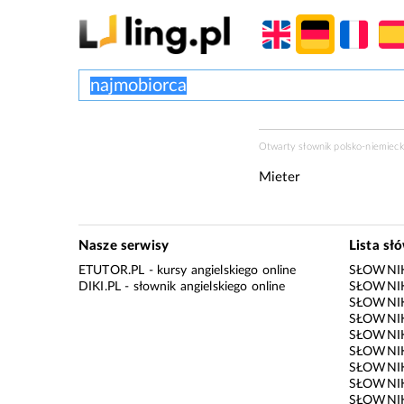
Otwarty słownik polsko-niemiecki
Mieter
Nasze serwisy
Lista sł
ETUTOR.PL
- kursy angielskiego online
SŁOWNIK
DIKI.PL
- słownik angielskiego online
SŁOWNIK
SŁOWNI
SŁOWNIK
SŁOWNIK
SŁOWNIK
SŁOWNIK
SŁOWNIK
SŁOWNI