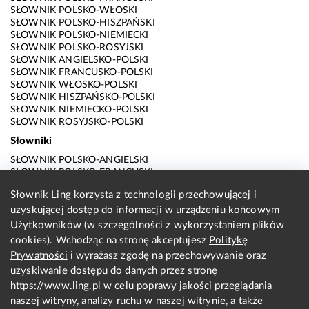
SŁOWNIK POLSKO-WŁOSKI
SŁOWNIK POLSKO-HISZPAŃSKI
SŁOWNIK POLSKO-NIEMIECKI
SŁOWNIK POLSKO-ROSYJSKI
SŁOWNIK ANGIELSKO-POLSKI
SŁOWNIK FRANCUSKO-POLSKI
SŁOWNIK WŁOSKO-POLSKI
SŁOWNIK HISZPAŃSKO-POLSKI
SŁOWNIK NIEMIECKO-POLSKI
SŁOWNIK ROSYJSKO-POLSKI
Słowniki
SŁOWNIK POLSKO-ANGIELSKI
SŁOWNIK POLSKO-FRANCUSKI
SŁOWNIK POLSKO-WŁOSKI
Słownik Ling korzysta z technologii przechowującej i
SŁOWNIK POLSKO-HISZPAŃSKI
uzyskującej dostęp do informacji w urządzeniu końcowym
SŁOWNIK POLSKO-NIEMIECKI
SŁOWNIK POLSKO-ROSYJSKI
Użytkowników (w szczególności z wykorzystaniem plików
SŁOWNIK ANGIELSKO-POLSKI
cookies). Wchodząc na stronę akceptujesz
Politykę
SŁOWNIK FRANCUSKO-POLSKI
Prywatności
i wyrażasz zgodę na przechowywanie oraz
SŁOWNIK WŁOSKO-POLSKI
uzyskiwanie dostępu do danych przez stronę
SŁOWNIK HISZPAŃSKO-POLSKI
SŁOWNIK NIEMIECKO-POLSKI
https://www.ling.pl
w celu poprawy jakości przeglądania
SŁOWNIK ROSYJSKO-POLSKI
naszej witryny, analizy ruchu w naszej witrynie, a także