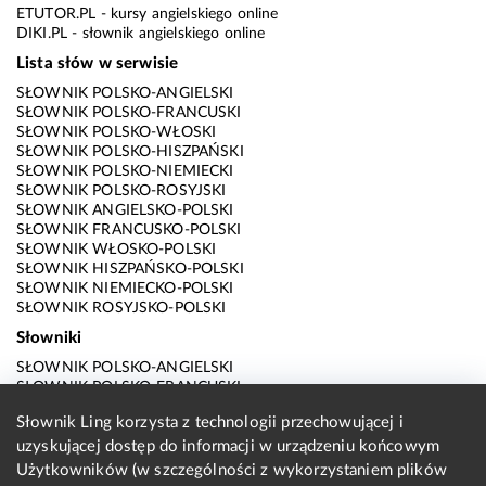
ETUTOR.PL
- kursy angielskiego online
DIKI.PL
- słownik angielskiego online
Lista słów w serwisie
SŁOWNIK POLSKO-ANGIELSKI
SŁOWNIK POLSKO-FRANCUSKI
SŁOWNIK POLSKO-WŁOSKI
SŁOWNIK POLSKO-HISZPAŃSKI
SŁOWNIK POLSKO-NIEMIECKI
SŁOWNIK POLSKO-ROSYJSKI
SŁOWNIK ANGIELSKO-POLSKI
SŁOWNIK FRANCUSKO-POLSKI
SŁOWNIK WŁOSKO-POLSKI
SŁOWNIK HISZPAŃSKO-POLSKI
SŁOWNIK NIEMIECKO-POLSKI
SŁOWNIK ROSYJSKO-POLSKI
Słowniki
SŁOWNIK POLSKO-ANGIELSKI
SŁOWNIK POLSKO-FRANCUSKI
SŁOWNIK POLSKO-WŁOSKI
Słownik Ling korzysta z technologii przechowującej i
SŁOWNIK POLSKO-HISZPAŃSKI
SŁOWNIK POLSKO-NIEMIECKI
uzyskującej dostęp do informacji w urządzeniu końcowym
SŁOWNIK POLSKO-ROSYJSKI
Użytkowników (w szczególności z wykorzystaniem plików
SŁOWNIK ANGIELSKO-POLSKI