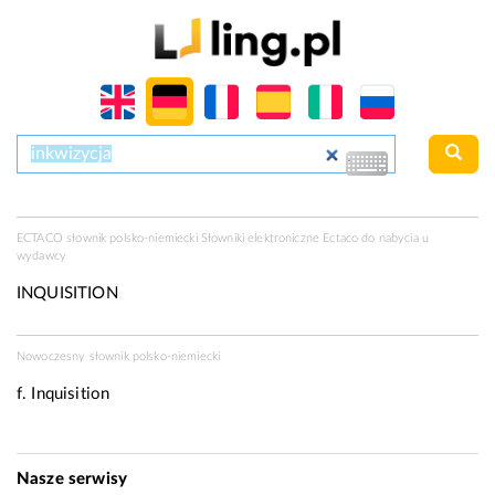
ECTACO słownik polsko-niemiecki Słowniki elektroniczne Ectaco do nabycia u
wydawcy
INQUISITION
Nowoczesny słownik polsko-niemiecki
f.
Inquisition
Nasze serwisy