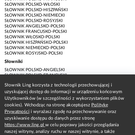
SŁOWNIK POLSKO-WŁOSKI
SŁOWNIK POLSKO-HISZPAŃSKI
SŁOWNIK POLSKO-NIEMIECKI
SŁOWNIK POLSKO-ROSYJSKI
SŁOWNIK ANGIELSKO-POLSKI
SŁOWNIK FRANCUSKO-POLSKI
SŁOWNIK WŁOSKO-POLSKI
SŁOWNIK HISZPAŃSKO-POLSKI
SŁOWNIK NIEMIECKO-POLSKI
SŁOWNIK ROSYJSKO-POLSKI
Słowniki
SŁOWNIK POLSKO-ANGIELSKI
SŁOWNIK POLSKO-FRANCUSKI
SŁOWNIK POLSKO-WŁOSKI
Słownik Ling korzysta z technologii przechowującej i
SŁOWNIK POLSKO-HISZPAŃSKI
uzyskującej dostęp do informacji w urządzeniu końcowym
SŁOWNIK POLSKO-NIEMIECKI
SŁOWNIK POLSKO-ROSYJSKI
Użytkowników (w szczególności z wykorzystaniem plików
SŁOWNIK ANGIELSKO-POLSKI
cookies). Wchodząc na stronę akceptujesz
Politykę
SŁOWNIK FRANCUSKO-POLSKI
Prywatności
i wyrażasz zgodę na przechowywanie oraz
SŁOWNIK WŁOSKO-POLSKI
uzyskiwanie dostępu do danych przez stronę
SŁOWNIK HISZPAŃSKO-POLSKI
SŁOWNIK NIEMIECKO-POLSKI
https://www.ling.pl
w celu poprawy jakości przeglądania
SŁOWNIK ROSYJSKO-POLSKI
naszej witryny, analizy ruchu w naszej witrynie, a także