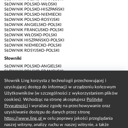
SŁOWNIK POLSKO-WŁOSKI
SŁOWNIK POLSKO-HISZPAŃSKI
SŁOWNIK POLSKO-NIEMIECKI
SŁOWNIK POLSKO-ROSYJSKI
SŁOWNIK ANGIELSKO-POLSKI
SŁOWNIK FRANCUSKO-POLSKI
SŁOWNIK WŁOSKO-POLSKI
SŁOWNIK HISZPAŃSKO-POLSKI
SŁOWNIK NIEMIECKO-POLSKI
SŁOWNIK ROSYJSKO-POLSKI
Słowniki
SŁOWNIK POLSKO-ANGIELSKI
SŁOWNIK POLSKO-FRANCUSKI
SŁOWNIK POLSKO-WŁOSKI
Słownik Ling korzysta z technologii przechowującej i
SŁOWNIK POLSKO-HISZPAŃSKI
uzyskującej dostęp do informacji w urządzeniu końcowym
SŁOWNIK POLSKO-NIEMIECKI
SŁOWNIK POLSKO-ROSYJSKI
Użytkowników (w szczególności z wykorzystaniem plików
SŁOWNIK ANGIELSKO-POLSKI
cookies). Wchodząc na stronę akceptujesz
Politykę
SŁOWNIK FRANCUSKO-POLSKI
Prywatności
i wyrażasz zgodę na przechowywanie oraz
SŁOWNIK WŁOSKO-POLSKI
uzyskiwanie dostępu do danych przez stronę
SŁOWNIK HISZPAŃSKO-POLSKI
SŁOWNIK NIEMIECKO-POLSKI
https://www.ling.pl
w celu poprawy jakości przeglądania
SŁOWNIK ROSYJSKO-POLSKI
naszej witryny, analizy ruchu w naszej witrynie, a także