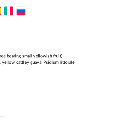
ree bearing small yellowish fruit)
 yellow cattley guava, Psidium littorale
lski