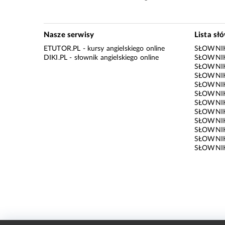
Nasze serwisy
Lista sł
ETUTOR.PL
- kursy angielskiego online
SŁOWNIK
DIKI.PL
- słownik angielskiego online
SŁOWNIK
SŁOWNI
SŁOWNIK
SŁOWNIK
SŁOWNIK
SŁOWNIK
SŁOWNIK
SŁOWNI
SŁOWNIK
SŁOWNIK
SŁOWNIK