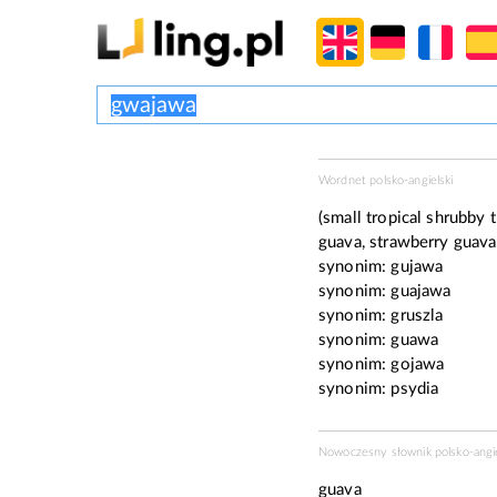
Wordnet polsko-angielski
(small tropical shrubby t
guava, strawberry guava,
synonim:
gujawa
synonim:
guajawa
synonim:
gruszla
synonim:
guawa
synonim:
gojawa
synonim:
psydia
Nowoczesny słownik polsko-angie
guava