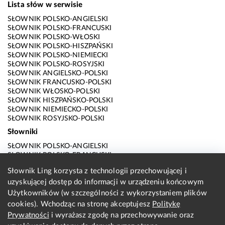
Lista słów w serwisie
SŁOWNIK POLSKO-ANGIELSKI
SŁOWNIK POLSKO-FRANCUSKI
SŁOWNIK POLSKO-WŁOSKI
SŁOWNIK POLSKO-HISZPAŃSKI
SŁOWNIK POLSKO-NIEMIECKI
SŁOWNIK POLSKO-ROSYJSKI
SŁOWNIK ANGIELSKO-POLSKI
SŁOWNIK FRANCUSKO-POLSKI
SŁOWNIK WŁOSKO-POLSKI
SŁOWNIK HISZPAŃSKO-POLSKI
SŁOWNIK NIEMIECKO-POLSKI
SŁOWNIK ROSYJSKO-POLSKI
Słowniki
SŁOWNIK POLSKO-ANGIELSKI
SŁOWNIK POLSKO-FRANCUSKI
SŁOWNIK POLSKO-WŁOSKI
Słownik Ling korzysta z technologii przechowującej i
SŁOWNIK POLSKO-HISZPAŃSKI
uzyskującej dostęp do informacji w urządzeniu końcowym
SŁOWNIK POLSKO-NIEMIECKI
SŁOWNIK POLSKO-ROSYJSKI
Użytkowników (w szczególności z wykorzystaniem plików
SŁOWNIK ANGIELSKO-POLSKI
cookies). Wchodząc na stronę akceptujesz
Politykę
SŁOWNIK FRANCUSKO-POLSKI
Prywatności
i wyrażasz zgodę na przechowywanie oraz
SŁOWNIK WŁOSKO-POLSKI