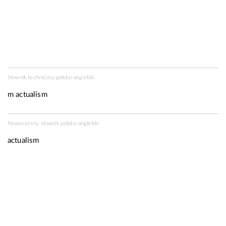
Słownik techniczny polsko-angielski
m
actualism
Nowoczesny słownik polsko-angielski
actualism