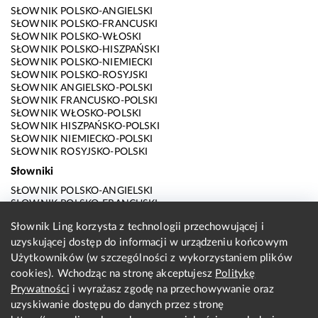
SŁOWNIK POLSKO-ANGIELSKI
SŁOWNIK POLSKO-FRANCUSKI
SŁOWNIK POLSKO-WŁOSKI
SŁOWNIK POLSKO-HISZPAŃSKI
SŁOWNIK POLSKO-NIEMIECKI
SŁOWNIK POLSKO-ROSYJSKI
SŁOWNIK ANGIELSKO-POLSKI
SŁOWNIK FRANCUSKO-POLSKI
SŁOWNIK WŁOSKO-POLSKI
SŁOWNIK HISZPAŃSKO-POLSKI
SŁOWNIK NIEMIECKO-POLSKI
SŁOWNIK ROSYJSKO-POLSKI
Słowniki
SŁOWNIK POLSKO-ANGIELSKI
SŁOWNIK POLSKO-FRANCUSKI
SŁOWNIK POLSKO-WŁOSKI
Słownik Ling korzysta z technologii przechowującej i
SŁOWNIK POLSKO-HISZPAŃSKI
uzyskującej dostęp do informacji w urządzeniu końcowym
SŁOWNIK POLSKO-NIEMIECKI
SŁOWNIK POLSKO-ROSYJSKI
Użytkowników (w szczególności z wykorzystaniem plików
SŁOWNIK ANGIELSKO-POLSKI
cookies). Wchodząc na stronę akceptujesz
Politykę
SŁOWNIK FRANCUSKO-POLSKI
Prywatności
i wyrażasz zgodę na przechowywanie oraz
SŁOWNIK WŁOSKO-POLSKI
uzyskiwanie dostępu do danych przez stronę
SŁOWNIK HISZPAŃSKO-POLSKI