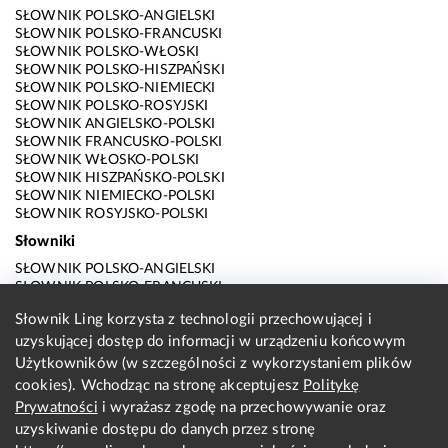
SŁOWNIK POLSKO-ANGIELSKI
SŁOWNIK POLSKO-FRANCUSKI
SŁOWNIK POLSKO-WŁOSKI
SŁOWNIK POLSKO-HISZPAŃSKI
SŁOWNIK POLSKO-NIEMIECKI
SŁOWNIK POLSKO-ROSYJSKI
SŁOWNIK ANGIELSKO-POLSKI
SŁOWNIK FRANCUSKO-POLSKI
SŁOWNIK WŁOSKO-POLSKI
SŁOWNIK HISZPAŃSKO-POLSKI
SŁOWNIK NIEMIECKO-POLSKI
SŁOWNIK ROSYJSKO-POLSKI
Słowniki
SŁOWNIK POLSKO-ANGIELSKI
SŁOWNIK POLSKO-FRANCUSKI
SŁOWNIK POLSKO-WŁOSKI
Słownik Ling korzysta z technologii przechowującej i
SŁOWNIK POLSKO-HISZPAŃSKI
uzyskującej dostęp do informacji w urządzeniu końcowym
SŁOWNIK POLSKO-NIEMIECKI
SŁOWNIK POLSKO-ROSYJSKI
Użytkowników (w szczególności z wykorzystaniem plików
SŁOWNIK ANGIELSKO-POLSKI
cookies). Wchodząc na stronę akceptujesz
Politykę
SŁOWNIK FRANCUSKO-POLSKI
Prywatności
i wyrażasz zgodę na przechowywanie oraz
SŁOWNIK WŁOSKO-POLSKI
uzyskiwanie dostępu do danych przez stronę
SŁOWNIK HISZPAŃSKO-POLSKI