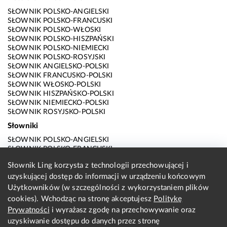
SŁOWNIK POLSKO-ANGIELSKI
SŁOWNIK POLSKO-FRANCUSKI
SŁOWNIK POLSKO-WŁOSKI
SŁOWNIK POLSKO-HISZPAŃSKI
SŁOWNIK POLSKO-NIEMIECKI
SŁOWNIK POLSKO-ROSYJSKI
SŁOWNIK ANGIELSKO-POLSKI
SŁOWNIK FRANCUSKO-POLSKI
SŁOWNIK WŁOSKO-POLSKI
SŁOWNIK HISZPAŃSKO-POLSKI
SŁOWNIK NIEMIECKO-POLSKI
SŁOWNIK ROSYJSKO-POLSKI
Słowniki
SŁOWNIK POLSKO-ANGIELSKI
SŁOWNIK POLSKO-FRANCUSKI
SŁOWNIK POLSKO-WŁOSKI
Słownik Ling korzysta z technologii przechowującej i
SŁOWNIK POLSKO-HISZPAŃSKI
uzyskującej dostęp do informacji w urządzeniu końcowym
SŁOWNIK POLSKO-NIEMIECKI
SŁOWNIK POLSKO-ROSYJSKI
Użytkowników (w szczególności z wykorzystaniem plików
SŁOWNIK ANGIELSKO-POLSKI
cookies). Wchodząc na stronę akceptujesz
Politykę
SŁOWNIK FRANCUSKO-POLSKI
Prywatności
i wyrażasz zgodę na przechowywanie oraz
SŁOWNIK WŁOSKO-POLSKI
uzyskiwanie dostępu do danych przez stronę
SŁOWNIK HISZPAŃSKO-POLSKI