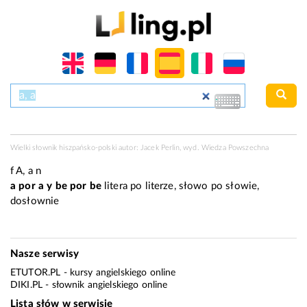
Wielki słownik hiszpańsko-polski autor: Jacek Perlin, wyd. Wiedza Powszechna
f
A, a
n
a por a y be por be
litera po literze, słowo po słowie,
dosłownie
Nasze serwisy
ETUTOR.PL
- kursy angielskiego online
DIKI.PL
- słownik angielskiego online
Lista słów w serwisie