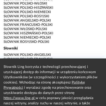
SŁOWNIK POLSKO-WŁOSKI
SŁOWNIK POLSKO-HISZPAŃSKI
SŁOWNIK POLSKO-NIEMIECKI
SŁOWNIK POLSKO-ROSYJSKI
SŁOWNIK ANGIELSKO-POLSKI
SŁOWNIK FRANCUSKO-POLSKI
SŁOWNIK WŁOSKO-POLSKI
SŁOWNIK HISZPAŃSKO-POLSKI
SŁOWNIK NIEMIECKO-POLSKI
SŁOWNIK ROSYJSKO-POLSKI
Słowniki
SŁOWNIK POLSKO-ANGIELSKI
SŁOWNIK POLSKO-FRANCUSKI
SŁOWNIK POLSKO-WŁOSKI
Słownik Ling korzysta z technologii przechowującej i
SŁOWNIK POLSKO-HISZPAŃSKI
uzyskującej dostęp do informacji w urządzeniu końcowym
SŁOWNIK POLSKO-NIEMIECKI
SŁOWNIK POLSKO-ROSYJSKI
Użytkowników (w szczególności z wykorzystaniem plików
SŁOWNIK ANGIELSKO-POLSKI
cookies). Wchodząc na stronę akceptujesz
Politykę
SŁOWNIK FRANCUSKO-POLSKI
Prywatności
i wyrażasz zgodę na przechowywanie oraz
SŁOWNIK WŁOSKO-POLSKI
uzyskiwanie dostępu do danych przez stronę
SŁOWNIK HISZPAŃSKO-POLSKI
SŁOWNIK NIEMIECKO-POLSKI
https://www.ling.pl
w celu poprawy jakości przeglądania
SŁOWNIK ROSYJSKO-POLSKI
naszej witryny, analizy ruchu w naszej witrynie, a także