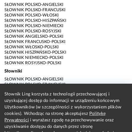
SŁOWNIK POLSKO-ANGIELSKI
SŁOWNIK POLSKO-FRANCUSKI
SŁOWNIK POLSKO-WŁOSKI
SŁOWNIK POLSKO-HISZPAŃSKI
SŁOWNIK POLSKO-NIEMIECKI
SŁOWNIK POLSKO-ROSYJSKI
SŁOWNIK ANGIELSKO-POLSKI
SŁOWNIK FRANCUSKO-POLSKI
SŁOWNIK WŁOSKO-POLSKI
SŁOWNIK HISZPAŃSKO-POLSKI
SŁOWNIK NIEMIECKO-POLSKI
SŁOWNIK ROSYJSKO-POLSKI
Słowniki
SŁOWNIK POLSKO-ANGIELSKI
SŁOWNIK POLSKO-FRANCUSKI
SŁOWNIK POLSKO-WŁOSKI
Słownik Ling korzysta z technologii przechowującej i
SŁOWNIK POLSKO-HISZPAŃSKI
uzyskującej dostęp do informacji w urządzeniu końcowym
SŁOWNIK POLSKO-NIEMIECKI
SŁOWNIK POLSKO-ROSYJSKI
Użytkowników (w szczególności z wykorzystaniem plików
SŁOWNIK ANGIELSKO-POLSKI
cookies). Wchodząc na stronę akceptujesz
Politykę
SŁOWNIK FRANCUSKO-POLSKI
Prywatności
i wyrażasz zgodę na przechowywanie oraz
SŁOWNIK WŁOSKO-POLSKI
uzyskiwanie dostępu do danych przez stronę
SŁOWNIK HISZPAŃSKO-POLSKI