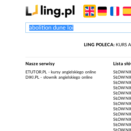
LING POLECA:
KURS A
Nasze serwisy
Lista sł
ETUTOR.PL
- kursy angielskiego online
SŁOWNIK
DIKI.PL
- słownik angielskiego online
SŁOWNIK
SŁOWNI
SŁOWNIK
SŁOWNIK
SŁOWNIK
SŁOWNIK
SŁOWNIK
SŁOWNI
SŁOWNIK
SŁOWNIK
SŁOWNIK