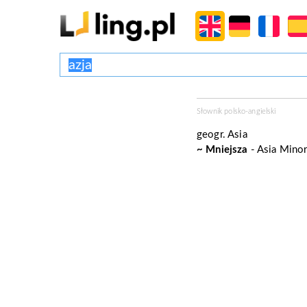
Słownik polsko-angielski
geogr.
Asia
~ Mniejsza
- Asia Mino