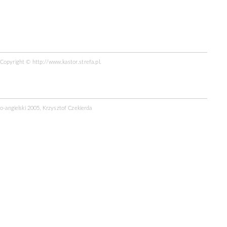
R Copyright ©
http://www.kastor.strefa.pl
.
ko-angielski 2005, Krzysztof Czekierda