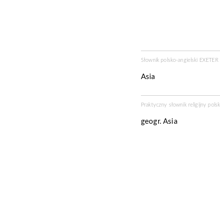
Słownik polsko-angielski EXETE
Asia
Praktyczny słownik religijny pols
geogr. Asia