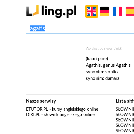
Wordnet polsko-angielski
(kauri pine)
Agathis, genus Agathis
synonim:
soplica
synonim:
damara
Nasze serwisy
Lista sł
ETUTOR.PL
- kursy angielskiego online
SŁOWNIK
DIKI.PL
- słownik angielskiego online
SŁOWNIK
SŁOWNI
SŁOWNIK
SŁOWNIK