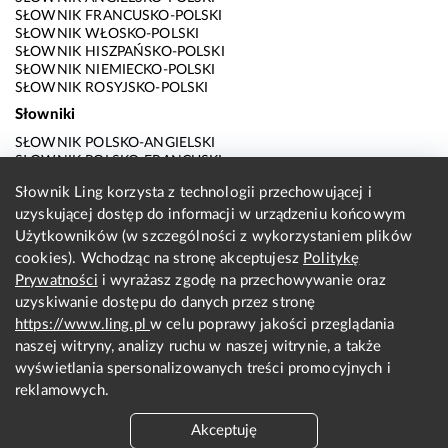
SŁOWNIK FRANCUSKO-POLSKI
SŁOWNIK WŁOSKO-POLSKI
SŁOWNIK HISZPAŃSKO-POLSKI
SŁOWNIK NIEMIECKO-POLSKI
SŁOWNIK ROSYJSKO-POLSKI
Słowniki
SŁOWNIK POLSKO-ANGIELSKI
SŁOWNIK POLSKO-FRANCUSKI
SŁOWNIK POLSKO-WŁOSKI
Słownik Ling korzysta z technologii przechowującej i
SŁOWNIK POLSKO-HISZPAŃSKI
uzyskującej dostęp do informacji w urządzeniu końcowym
SŁOWNIK POLSKO-NIEMIECKI
SŁOWNIK POLSKO-ROSYJSKI
Użytkowników (w szczególności z wykorzystaniem plików
SŁOWNIK ANGIELSKO-POLSKI
cookies). Wchodząc na stronę akceptujesz
Politykę
SŁOWNIK FRANCUSKO-POLSKI
Prywatności
i wyrażasz zgodę na przechowywanie oraz
SŁOWNIK WŁOSKO-POLSKI
uzyskiwanie dostępu do danych przez stronę
SŁOWNIK HISZPAŃSKO-POLSKI
SŁOWNIK NIEMIECKO-POLSKI
https://www.ling.pl
w celu poprawy jakości przeglądania
SŁOWNIK ROSYJSKO-POLSKI
naszej witryny, analizy ruchu w naszej witrynie, a także
O nas
wyświetlania spersonalizowanych treści promocyjnych i
reklamowych.
KONTAKT Z REDAKCJĄ
REGULAMIN
Akceptuję
PRYWATNOŚĆ I COOKIES