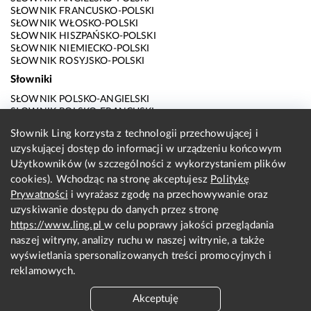
SŁOWNIK FRANCUSKO-POLSKI
SŁOWNIK WŁOSKO-POLSKI
SŁOWNIK HISZPAŃSKO-POLSKI
SŁOWNIK NIEMIECKO-POLSKI
SŁOWNIK ROSYJSKO-POLSKI
Słowniki
SŁOWNIK POLSKO-ANGIELSKI
SŁOWNIK POLSKO-FRANCUSKI
SŁOWNIK POLSKO-WŁOSKI
Słownik Ling korzysta z technologii przechowującej i
SŁOWNIK POLSKO-HISZPAŃSKI
uzyskującej dostęp do informacji w urządzeniu końcowym
SŁOWNIK POLSKO-NIEMIECKI
SŁOWNIK POLSKO-ROSYJSKI
Użytkowników (w szczególności z wykorzystaniem plików
SŁOWNIK ANGIELSKO-POLSKI
cookies). Wchodząc na stronę akceptujesz
Politykę
SŁOWNIK FRANCUSKO-POLSKI
Prywatności
i wyrażasz zgodę na przechowywanie oraz
SŁOWNIK WŁOSKO-POLSKI
uzyskiwanie dostępu do danych przez stronę
SŁOWNIK HISZPAŃSKO-POLSKI
SŁOWNIK NIEMIECKO-POLSKI
https://www.ling.pl
w celu poprawy jakości przeglądania
SŁOWNIK ROSYJSKO-POLSKI
naszej witryny, analizy ruchu w naszej witrynie, a także
O nas
wyświetlania spersonalizowanych treści promocyjnych i
reklamowych.
KONTAKT Z REDAKCJĄ
REGULAMIN
Akceptuję
PRYWATNOŚĆ I COOKIES