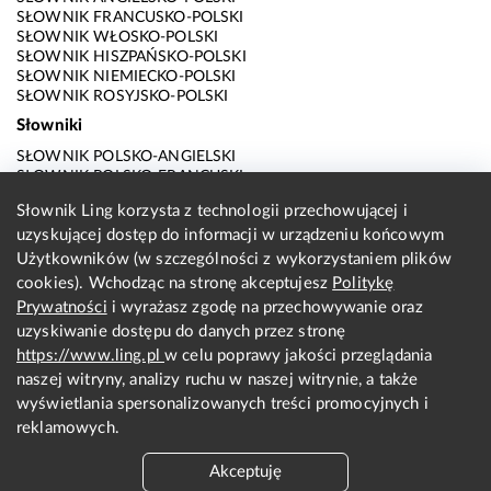
SŁOWNIK FRANCUSKO-POLSKI
SŁOWNIK WŁOSKO-POLSKI
SŁOWNIK HISZPAŃSKO-POLSKI
SŁOWNIK NIEMIECKO-POLSKI
SŁOWNIK ROSYJSKO-POLSKI
Słowniki
SŁOWNIK POLSKO-ANGIELSKI
SŁOWNIK POLSKO-FRANCUSKI
SŁOWNIK POLSKO-WŁOSKI
Słownik Ling korzysta z technologii przechowującej i
SŁOWNIK POLSKO-HISZPAŃSKI
uzyskującej dostęp do informacji w urządzeniu końcowym
SŁOWNIK POLSKO-NIEMIECKI
SŁOWNIK POLSKO-ROSYJSKI
Użytkowników (w szczególności z wykorzystaniem plików
SŁOWNIK ANGIELSKO-POLSKI
cookies). Wchodząc na stronę akceptujesz
Politykę
SŁOWNIK FRANCUSKO-POLSKI
Prywatności
i wyrażasz zgodę na przechowywanie oraz
SŁOWNIK WŁOSKO-POLSKI
uzyskiwanie dostępu do danych przez stronę
SŁOWNIK HISZPAŃSKO-POLSKI
SŁOWNIK NIEMIECKO-POLSKI
https://www.ling.pl
w celu poprawy jakości przeglądania
SŁOWNIK ROSYJSKO-POLSKI
naszej witryny, analizy ruchu w naszej witrynie, a także
O nas
wyświetlania spersonalizowanych treści promocyjnych i
reklamowych.
KONTAKT Z REDAKCJĄ
REGULAMIN
Akceptuję
PRYWATNOŚĆ I COOKIES