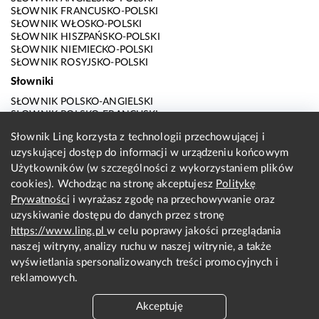
SŁOWNIK FRANCUSKO-POLSKI
SŁOWNIK WŁOSKO-POLSKI
SŁOWNIK HISZPAŃSKO-POLSKI
SŁOWNIK NIEMIECKO-POLSKI
SŁOWNIK ROSYJSKO-POLSKI
Słowniki
SŁOWNIK POLSKO-ANGIELSKI
SŁOWNIK POLSKO-FRANCUSKI
SŁOWNIK POLSKO-WŁOSKI
Słownik Ling korzysta z technologii przechowującej i
SŁOWNIK POLSKO-HISZPAŃSKI
uzyskującej dostęp do informacji w urządzeniu końcowym
SŁOWNIK POLSKO-NIEMIECKI
SŁOWNIK POLSKO-ROSYJSKI
Użytkowników (w szczególności z wykorzystaniem plików
SŁOWNIK ANGIELSKO-POLSKI
cookies). Wchodząc na stronę akceptujesz
Politykę
SŁOWNIK FRANCUSKO-POLSKI
Prywatności
i wyrażasz zgodę na przechowywanie oraz
SŁOWNIK WŁOSKO-POLSKI
uzyskiwanie dostępu do danych przez stronę
SŁOWNIK HISZPAŃSKO-POLSKI
SŁOWNIK NIEMIECKO-POLSKI
https://www.ling.pl
w celu poprawy jakości przeglądania
SŁOWNIK ROSYJSKO-POLSKI
naszej witryny, analizy ruchu w naszej witrynie, a także
O nas
wyświetlania spersonalizowanych treści promocyjnych i
reklamowych.
KONTAKT Z REDAKCJĄ
REGULAMIN
Akceptuję
PRYWATNOŚĆ I COOKIES