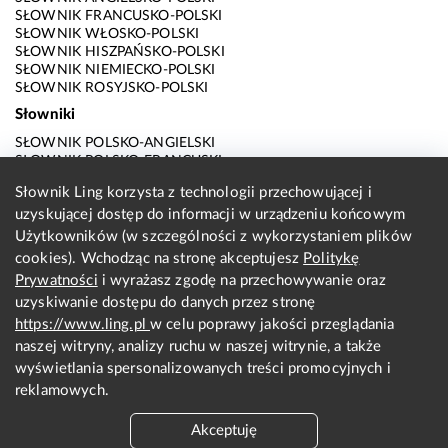
SŁOWNIK FRANCUSKO-POLSKI
SŁOWNIK WŁOSKO-POLSKI
SŁOWNIK HISZPAŃSKO-POLSKI
SŁOWNIK NIEMIECKO-POLSKI
SŁOWNIK ROSYJSKO-POLSKI
Słowniki
SŁOWNIK POLSKO-ANGIELSKI
SŁOWNIK POLSKO-FRANCUSKI
SŁOWNIK POLSKO-WŁOSKI
Słownik Ling korzysta z technologii przechowującej i
SŁOWNIK POLSKO-HISZPAŃSKI
uzyskującej dostęp do informacji w urządzeniu końcowym
SŁOWNIK POLSKO-NIEMIECKI
SŁOWNIK POLSKO-ROSYJSKI
Użytkowników (w szczególności z wykorzystaniem plików
SŁOWNIK ANGIELSKO-POLSKI
cookies). Wchodząc na stronę akceptujesz
Politykę
SŁOWNIK FRANCUSKO-POLSKI
Prywatności
i wyrażasz zgodę na przechowywanie oraz
SŁOWNIK WŁOSKO-POLSKI
uzyskiwanie dostępu do danych przez stronę
SŁOWNIK HISZPAŃSKO-POLSKI
SŁOWNIK NIEMIECKO-POLSKI
https://www.ling.pl
w celu poprawy jakości przeglądania
SŁOWNIK ROSYJSKO-POLSKI
naszej witryny, analizy ruchu w naszej witrynie, a także
O nas
wyświetlania spersonalizowanych treści promocyjnych i
reklamowych.
KONTAKT Z REDAKCJĄ
REGULAMIN
Akceptuję
PRYWATNOŚĆ I COOKIES