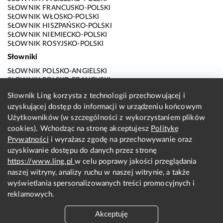
SŁOWNIK FRANCUSKO-POLSKI
SŁOWNIK WŁOSKO-POLSKI
SŁOWNIK HISZPAŃSKO-POLSKI
SŁOWNIK NIEMIECKO-POLSKI
SŁOWNIK ROSYJSKO-POLSKI
Słowniki
SŁOWNIK POLSKO-ANGIELSKI
SŁOWNIK POLSKO-FRANCUSKI
SŁOWNIK POLSKO-WŁOSKI
Słownik Ling korzysta z technologii przechowującej i
SŁOWNIK POLSKO-HISZPAŃSKI
uzyskującej dostęp do informacji w urządzeniu końcowym
SŁOWNIK POLSKO-NIEMIECKI
SŁOWNIK POLSKO-ROSYJSKI
Użytkowników (w szczególności z wykorzystaniem plików
SŁOWNIK ANGIELSKO-POLSKI
cookies). Wchodząc na stronę akceptujesz
Politykę
SŁOWNIK FRANCUSKO-POLSKI
Prywatności
i wyrażasz zgodę na przechowywanie oraz
SŁOWNIK WŁOSKO-POLSKI
uzyskiwanie dostępu do danych przez stronę
SŁOWNIK HISZPAŃSKO-POLSKI
SŁOWNIK NIEMIECKO-POLSKI
https://www.ling.pl
w celu poprawy jakości przeglądania
SŁOWNIK ROSYJSKO-POLSKI
naszej witryny, analizy ruchu w naszej witrynie, a także
O nas
wyświetlania spersonalizowanych treści promocyjnych i
reklamowych.
KONTAKT Z REDAKCJĄ
REGULAMIN
Akceptuję
PRYWATNOŚĆ I COOKIES