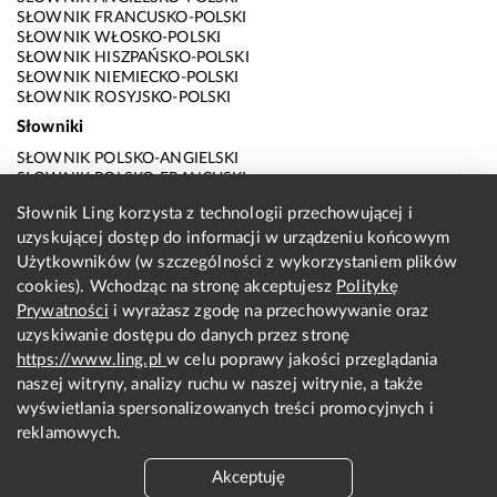
SŁOWNIK FRANCUSKO-POLSKI
SŁOWNIK WŁOSKO-POLSKI
SŁOWNIK HISZPAŃSKO-POLSKI
SŁOWNIK NIEMIECKO-POLSKI
SŁOWNIK ROSYJSKO-POLSKI
Słowniki
SŁOWNIK POLSKO-ANGIELSKI
SŁOWNIK POLSKO-FRANCUSKI
SŁOWNIK POLSKO-WŁOSKI
Słownik Ling korzysta z technologii przechowującej i
SŁOWNIK POLSKO-HISZPAŃSKI
uzyskującej dostęp do informacji w urządzeniu końcowym
SŁOWNIK POLSKO-NIEMIECKI
SŁOWNIK POLSKO-ROSYJSKI
Użytkowników (w szczególności z wykorzystaniem plików
SŁOWNIK ANGIELSKO-POLSKI
cookies). Wchodząc na stronę akceptujesz
Politykę
SŁOWNIK FRANCUSKO-POLSKI
Prywatności
i wyrażasz zgodę na przechowywanie oraz
SŁOWNIK WŁOSKO-POLSKI
uzyskiwanie dostępu do danych przez stronę
SŁOWNIK HISZPAŃSKO-POLSKI
SŁOWNIK NIEMIECKO-POLSKI
https://www.ling.pl
w celu poprawy jakości przeglądania
SŁOWNIK ROSYJSKO-POLSKI
naszej witryny, analizy ruchu w naszej witrynie, a także
O nas
wyświetlania spersonalizowanych treści promocyjnych i
reklamowych.
KONTAKT Z REDAKCJĄ
REGULAMIN
Akceptuję
PRYWATNOŚĆ I COOKIES