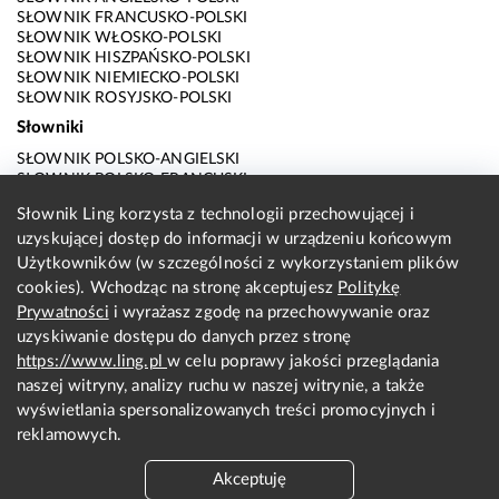
SŁOWNIK FRANCUSKO-POLSKI
SŁOWNIK WŁOSKO-POLSKI
SŁOWNIK HISZPAŃSKO-POLSKI
SŁOWNIK NIEMIECKO-POLSKI
SŁOWNIK ROSYJSKO-POLSKI
Słowniki
SŁOWNIK POLSKO-ANGIELSKI
SŁOWNIK POLSKO-FRANCUSKI
SŁOWNIK POLSKO-WŁOSKI
Słownik Ling korzysta z technologii przechowującej i
SŁOWNIK POLSKO-HISZPAŃSKI
uzyskującej dostęp do informacji w urządzeniu końcowym
SŁOWNIK POLSKO-NIEMIECKI
SŁOWNIK POLSKO-ROSYJSKI
Użytkowników (w szczególności z wykorzystaniem plików
SŁOWNIK ANGIELSKO-POLSKI
cookies). Wchodząc na stronę akceptujesz
Politykę
SŁOWNIK FRANCUSKO-POLSKI
Prywatności
i wyrażasz zgodę na przechowywanie oraz
SŁOWNIK WŁOSKO-POLSKI
uzyskiwanie dostępu do danych przez stronę
SŁOWNIK HISZPAŃSKO-POLSKI
SŁOWNIK NIEMIECKO-POLSKI
https://www.ling.pl
w celu poprawy jakości przeglądania
SŁOWNIK ROSYJSKO-POLSKI
naszej witryny, analizy ruchu w naszej witrynie, a także
O nas
wyświetlania spersonalizowanych treści promocyjnych i
reklamowych.
KONTAKT Z REDAKCJĄ
REGULAMIN
Akceptuję
PRYWATNOŚĆ I COOKIES