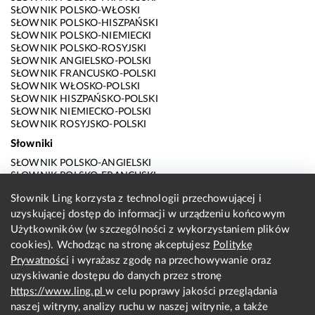
SŁOWNIK POLSKO-WŁOSKI
SŁOWNIK POLSKO-HISZPAŃSKI
SŁOWNIK POLSKO-NIEMIECKI
SŁOWNIK POLSKO-ROSYJSKI
SŁOWNIK ANGIELSKO-POLSKI
SŁOWNIK FRANCUSKO-POLSKI
SŁOWNIK WŁOSKO-POLSKI
SŁOWNIK HISZPAŃSKO-POLSKI
SŁOWNIK NIEMIECKO-POLSKI
SŁOWNIK ROSYJSKO-POLSKI
Słowniki
SŁOWNIK POLSKO-ANGIELSKI
SŁOWNIK POLSKO-FRANCUSKI
SŁOWNIK POLSKO-WŁOSKI
Słownik Ling korzysta z technologii przechowującej i
SŁOWNIK POLSKO-HISZPAŃSKI
uzyskującej dostęp do informacji w urządzeniu końcowym
SŁOWNIK POLSKO-NIEMIECKI
SŁOWNIK POLSKO-ROSYJSKI
Użytkowników (w szczególności z wykorzystaniem plików
SŁOWNIK ANGIELSKO-POLSKI
cookies). Wchodząc na stronę akceptujesz
Politykę
SŁOWNIK FRANCUSKO-POLSKI
Prywatności
i wyrażasz zgodę na przechowywanie oraz
SŁOWNIK WŁOSKO-POLSKI
uzyskiwanie dostępu do danych przez stronę
SŁOWNIK HISZPAŃSKO-POLSKI
SŁOWNIK NIEMIECKO-POLSKI
https://www.ling.pl
w celu poprawy jakości przeglądania
SŁOWNIK ROSYJSKO-POLSKI
naszej witryny, analizy ruchu w naszej witrynie, a także