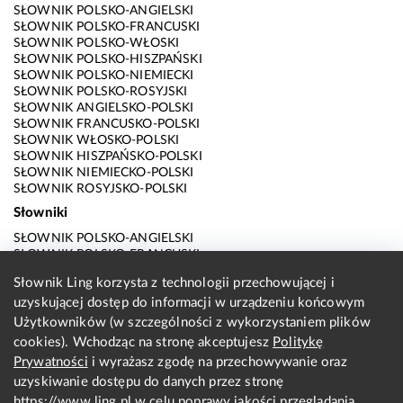
SŁOWNIK POLSKO-ANGIELSKI
SŁOWNIK POLSKO-FRANCUSKI
SŁOWNIK POLSKO-WŁOSKI
SŁOWNIK POLSKO-HISZPAŃSKI
SŁOWNIK POLSKO-NIEMIECKI
SŁOWNIK POLSKO-ROSYJSKI
SŁOWNIK ANGIELSKO-POLSKI
SŁOWNIK FRANCUSKO-POLSKI
SŁOWNIK WŁOSKO-POLSKI
SŁOWNIK HISZPAŃSKO-POLSKI
SŁOWNIK NIEMIECKO-POLSKI
SŁOWNIK ROSYJSKO-POLSKI
Słowniki
SŁOWNIK POLSKO-ANGIELSKI
SŁOWNIK POLSKO-FRANCUSKI
SŁOWNIK POLSKO-WŁOSKI
Słownik Ling korzysta z technologii przechowującej i
SŁOWNIK POLSKO-HISZPAŃSKI
uzyskującej dostęp do informacji w urządzeniu końcowym
SŁOWNIK POLSKO-NIEMIECKI
SŁOWNIK POLSKO-ROSYJSKI
Użytkowników (w szczególności z wykorzystaniem plików
SŁOWNIK ANGIELSKO-POLSKI
cookies). Wchodząc na stronę akceptujesz
Politykę
SŁOWNIK FRANCUSKO-POLSKI
Prywatności
i wyrażasz zgodę na przechowywanie oraz
SŁOWNIK WŁOSKO-POLSKI
uzyskiwanie dostępu do danych przez stronę
SŁOWNIK HISZPAŃSKO-POLSKI
SŁOWNIK NIEMIECKO-POLSKI
https://www.ling.pl
w celu poprawy jakości przeglądania