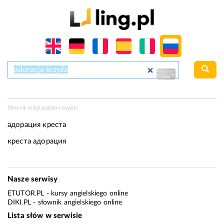
Słownik religii polsko-rosyjski
адорация креста
креста адорация
Nasze serwisy
ETUTOR.PL
- kursy angielskiego online
DIKI.PL
- słownik angielskiego online
Lista słów w serwisie