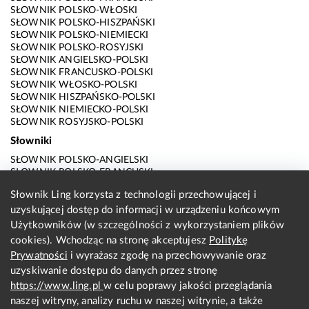
SŁOWNIK POLSKO-WŁOSKI
SŁOWNIK POLSKO-HISZPAŃSKI
SŁOWNIK POLSKO-NIEMIECKI
SŁOWNIK POLSKO-ROSYJSKI
SŁOWNIK ANGIELSKO-POLSKI
SŁOWNIK FRANCUSKO-POLSKI
SŁOWNIK WŁOSKO-POLSKI
SŁOWNIK HISZPAŃSKO-POLSKI
SŁOWNIK NIEMIECKO-POLSKI
SŁOWNIK ROSYJSKO-POLSKI
Słowniki
SŁOWNIK POLSKO-ANGIELSKI
SŁOWNIK POLSKO-FRANCUSKI
SŁOWNIK POLSKO-WŁOSKI
Słownik Ling korzysta z technologii przechowującej i
SŁOWNIK POLSKO-HISZPAŃSKI
uzyskującej dostęp do informacji w urządzeniu końcowym
SŁOWNIK POLSKO-NIEMIECKI
SŁOWNIK POLSKO-ROSYJSKI
Użytkowników (w szczególności z wykorzystaniem plików
SŁOWNIK ANGIELSKO-POLSKI
cookies). Wchodząc na stronę akceptujesz
Politykę
SŁOWNIK FRANCUSKO-POLSKI
Prywatności
i wyrażasz zgodę na przechowywanie oraz
SŁOWNIK WŁOSKO-POLSKI
uzyskiwanie dostępu do danych przez stronę
SŁOWNIK HISZPAŃSKO-POLSKI
SŁOWNIK NIEMIECKO-POLSKI
https://www.ling.pl
w celu poprawy jakości przeglądania
SŁOWNIK ROSYJSKO-POLSKI
naszej witryny, analizy ruchu w naszej witrynie, a także